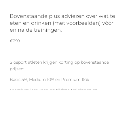
Bovenstaande plus adviezen over wat te
eten en drinken (met voorbeelden) vóór
en na de trainingen.
€299
Siosport atleten krijgen korting op bovenstaande
prijzen:
Basis 5%, Medium 10% en Premium 15%
Premium jaar voeding tijdens trainingen en
wedstrijden zit in het pakket, op overige ook 15%