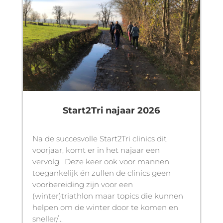
Start2Tri najaar 2026
Na de succesvolle Start2Tri clinics dit
voorjaar, komt er in het najaar een
vervolg. Deze keer ook voor mannen
toegankelijk én zullen de clinics geen
voorbereiding zijn voor een
(winter)triathlon maar topics die kunnen
helpen om de winter door te komen en
sneller/...