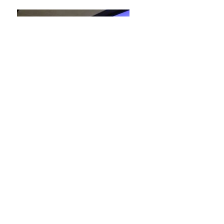
Ik enthousiasmeerde en hielp al enkele jaren mensen
om hun sportieve doelen te behalen. In 2013 richtte ik
Siosport op en sindsdien coach ik atleten/sporters van
verschillende niveaus om hun doelen te bereiken.