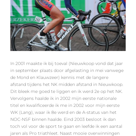
In 2001 maakte ik bij toeval (Nieuwkoop vond dat jaar
in september plaats door afgelasting in mei vanwege
de Mond en Klauwzeer) kennis met de langere
afstand tijdens het NK midden afstand in Nieuwkoop.
Dit bleek me goed te liggen en ik werd 2e op het NK.
Vervolgens haalde ik in 2002 mijn eerste nationale
titel en kwalificeerde ik me in 2002 voor mijn eerste
WK (Lang), waar ik 8e werd en de A-status van het
NOC-NSF binnen haalde. Eind 2003 besloot ik dan
toch vol voor de sport te gaan en leefde ik een aantal
jaren als Pro triathleet. Naast mooie overwinningen