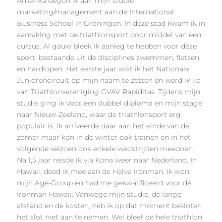
Amerika begon ik aan mijn studie
marketing/management aan de International
Business School in Groningen. In deze stad kwam ik in
aanraking met de triathlonsport door middel van een
cursus. Al gauw bleek ik aanleg te hebben voor deze
sport, bestaande uit de disciplines zwemmen, fietsen
en hardlopen. Het eerste jaar wist ik het Nationale
Juniorencircuit op mijn naam te zetten en werd ik lid
van Triathlonvereniging GVAV Rapiditas. Tijdens mijn
studie ging ik voor een dubbel diploma en mijn stage
naar Nieuw-Zeeland, waar de triathlonsport erg
populair is. Ik arriveerde daar aan het einde van de
zomer maar kon in de winter ook trainen en in het
volgende seizoen ook enkele wedstrijden meedoen.
Na 1,5 jaar reisde ik via Kona weer naar Nederland. In
Hawaii, deed ik mee aan de Halve Ironman. Ik won
mijn Age-Group en had me gekwalificeerd voor dé
Ironman Hawaii. Vanwege mjjn studie, de lange
afstand en de kosten, heb ik op dat moment besloten
het slot niet aan te nemen. Wel bleef de hele triathlon